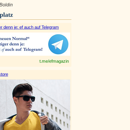
Boldin
platz
r denn je: ef auch auf Telegram
t.me/efmagazin
tore