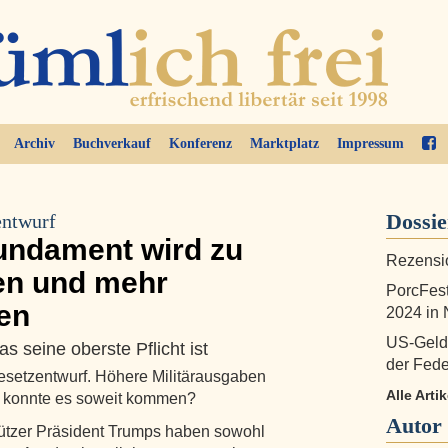
Archiv
Buchverkauf
Konferenz
Marktplatz
Impressum
Dossi
entwurf
undament wird zu
Rezensi
en und mehr
PorcFest
ren
2024 in
US-Gelds
as seine oberste Pflicht ist
der Fede
gesetzentwurf. Höhere Militärausgaben
Alle Arti
ie konnte es soweit kommen?
Autor
stützer Präsident Trumps haben sowohl