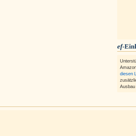
ef
-Ein
Unterst
Amazon
diesen 
zusätzli
Ausbau 