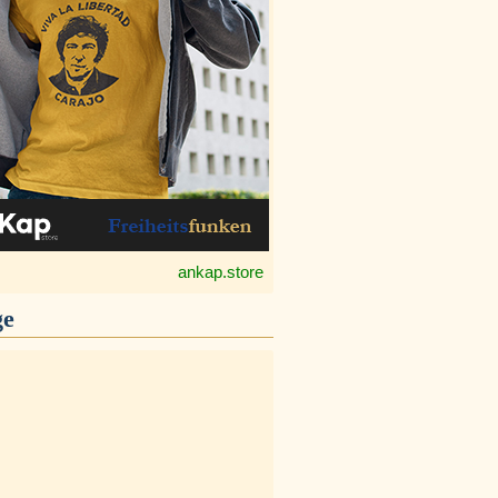
ankap.store
ge