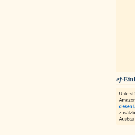
ef
-Ein
Unterst
Amazon
diesen 
zusätzli
Ausbau 