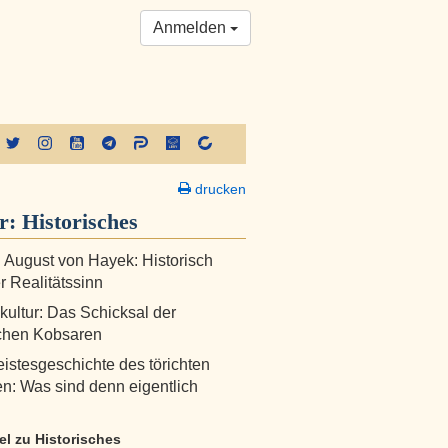
Anmelden
drucken
er:
Historisches
h August von Hayek: Historisch
r Realitätssinn
skultur: Das Schicksal der
schen Kobsaren
istesgeschichte des törichten
: Was sind denn eigentlich
kel zu Historisches