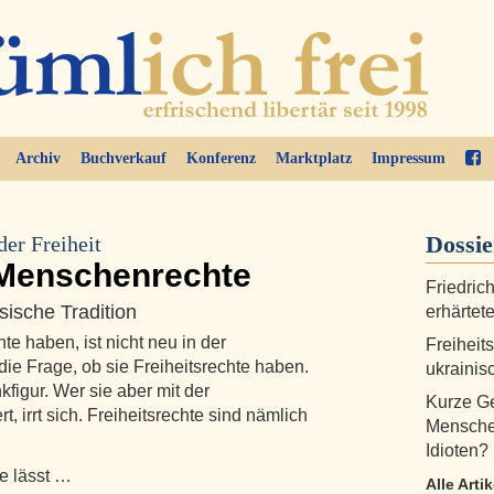
Archiv
Buchverkauf
Konferenz
Marktplatz
Impressum
Dossi
der Freiheit
Menschenrechte
Friedric
ische Tradition
erhärtete
e haben, ist nicht neu in der
Freiheit
 die Frage, ob sie Freiheitsrechte haben.
ukraini
kfigur. Wer sie aber mit der
Kurze Ge
, irrt sich. Freiheitsrechte sind nämlich
Menschen
Idioten?
e lässt …
Alle Arti