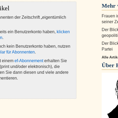
Mehr 
ikel
Frauen i
nnenten der Zeitschrift „eigentümlich
seiner Z
Der Blic
eits ein Benutzerkonto haben,
klicken
geopolit
en
.
Der Blic
och kein Benutzerkonto haben, nutzen
Partei
lar für Abonnenten
.
Alle Arti
it einem
ef-Abonnement
erhalten Sie
Über
(print und/oder elektronisch), die
nen Sie dann diesen und viele andere
mentieren.