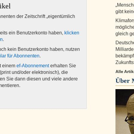
ikel
„Mensch
gibt kei
nnenten der Zeitschrift „eigentümlich
Klimafor
mögliche
eits ein Benutzerkonto haben,
klicken
gleich ge
en
.
Deutsch
och kein Benutzerkonto haben, nutzen
Milliard
lar für Abonnenten
.
bekämpfe
Zukunfts
it einem
ef-Abonnement
erhalten Sie
Alle Arti
(print und/oder elektronisch), die
nen Sie dann diesen und viele andere
Über
mentieren.