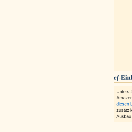
ef
-Ein
Unterst
Amazon
diesen 
zusätzli
Ausbau 