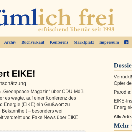
Archiv
Buchverkauf
Konferenz
Marktplatz
Impressum
Dossi
rt EIKE!
Verrückt
rtschätzung
Opfer d
im „Greenpeace-Magazin“ über CDU-MdB
Parodie
ser es wagte, auf einer Konferenz des
EIKE-Inst
nd Energie (EIKE) ein Grußwort zu
Energie
e Bekanntheit – besonders weil
Alle Arti
it verdreht und Fake News über EIKE
Mehr 