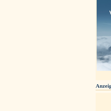
Anzei