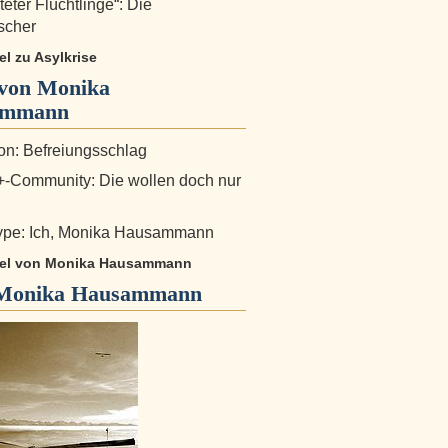
eter Flüchtlinge“: Die
scher
kel zu Asylkrise
von Monika
ammann
n: Befreiungsschlag
-Community: Die wollen doch nur
ype: Ich, Monika Hausammann
ikel von Monika Hausammann
Monika Hausammann