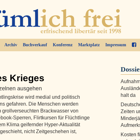
Archiv
Buchverkauf
Konferenz
Marktplatz
Impressum
Dossie
es Krieges
Aufnahme
zelnen ausgehen
Auslände
halt da
ingskrise wird medial und politisch
ens gefahren. Die Menschen werden
Deutsch
m grollverseuchten Brackwasser von
Zeiten u
book-Sperren, Flirtkursen für Flüchtlinge
Minderjä
em Klima geifernder Hyper-Aktualität
Aufmerk
geschieht, nicht Zeitgeschehen ist,
Kosten f