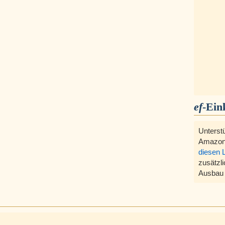
ef
-Ein
Unterst
Amazon
diesen 
zusätzli
Ausbau 