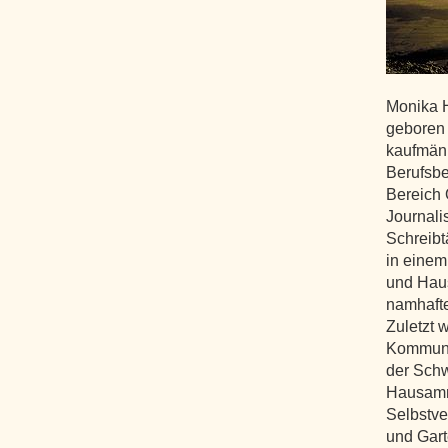
Monika 
geboren 
kaufmänn
Berufsbe
Bereich Ö
Journali
Schreibtä
in einem
und Haus
namhafte
Zuletzt w
Kommunik
der Schw
Hausamma
Selbstve
und Gart