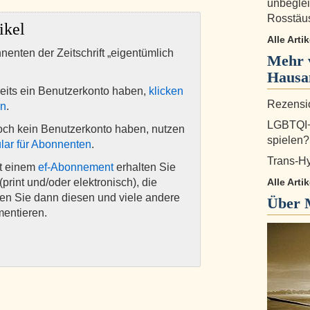
unbegleit
Rosstäu
ikel
Alle Arti
nnenten der Zeitschrift „eigentümlich
Mehr 
Haus
eits ein Benutzerkonto haben,
klicken
Rezensio
en
.
LGBTQI+
och kein Benutzerkonto haben, nutzen
spielen?
lar für Abonnenten
.
Trans-H
it einem
ef-Abonnement
erhalten Sie
(print und/oder elektronisch), die
Alle Art
nen Sie dann diesen und viele andere
Über
mentieren.