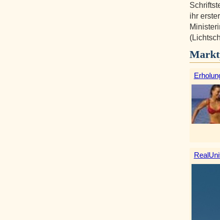
Schriftst
ihr erst
Ministeri
(Lichtsc
Markt
Erholun
RealUni