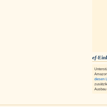
ef
-Ein
Unterst
Amazon
diesen 
zusätzli
Ausbau 