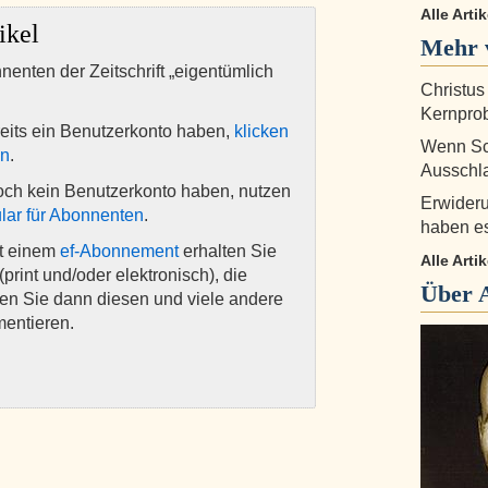
Alle Arti
ikel
Mehr 
nnenten der Zeitschrift „eigentümlich
Christus
Kernprob
eits ein Benutzerkonto haben,
klicken
Wenn Sch
en
.
Ausschla
och kein Benutzerkonto haben, nutzen
Erwideru
lar für Abonnenten
.
haben es
it einem
ef-Abonnement
erhalten Sie
Alle Arti
(print und/oder elektronisch), die
Über
nen Sie dann diesen und viele andere
mentieren.