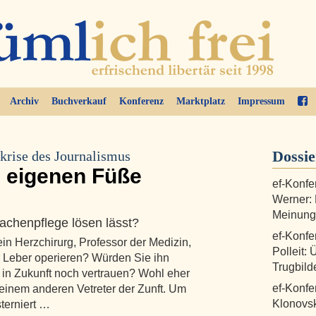
Archiv
Buchverkauf
Konferenz
Marktplatz
Impressum
Dossi
krise des Journalismus
e eigenen Füße
ef-Konfe
Werner:
Meinungs
achenpflege lösen lässt?
ef-Konfe
in Herzchirurg, Professor der Medizin,
Polleit: 
er Leber operieren? Würden Sie ihn
Trugbild
in Zukunft noch vertrauen? Wohl eher
ef-Konfe
 einem anderen Vetreter der Zunft. Um
Klonovsk
terniert …