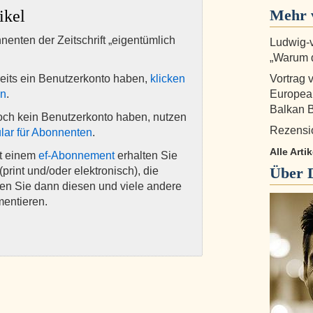
Mehr 
ikel
nnenten der Zeitschrift „eigentümlich
Ludwig-
„Warum di
eits ein Benutzerkonto haben,
klicken
Vortrag 
en
.
European
Balkan 
och kein Benutzerkonto haben, nutzen
Rezensio
lar für Abonnenten
.
Alle Art
it einem
ef-Abonnement
erhalten Sie
Über
(print und/oder elektronisch), die
nen Sie dann diesen und viele andere
mentieren.