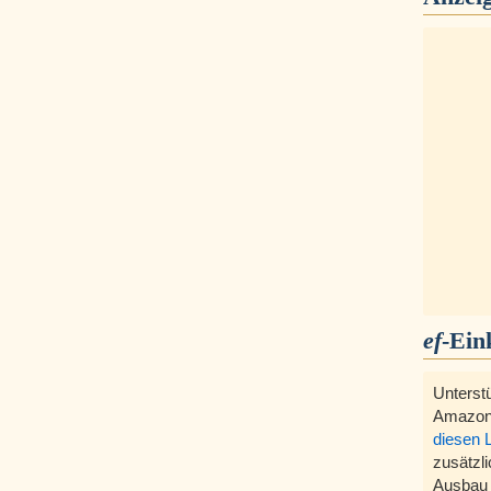
ef
-Ein
Unterst
Amazon
diesen 
zusätzli
Ausbau 