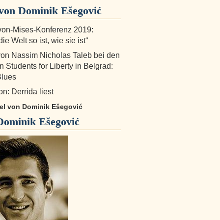
von Dominik Ešegović
von-Mises-Konferenz 2019:
e Welt so ist, wie sie ist“
von Nassim Nicholas Taleb bei den
 Students for Liberty in Belgrad:
Blues
n: Derrida liest
ikel von Dominik Ešegović
Dominik Ešegović