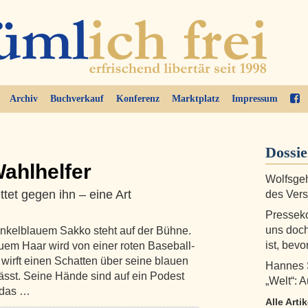
Archiv
Buchverkauf
Konferenz
Marktplatz
Impressum
Dossi
Wahlhelfer
Wolfsge
ttet gegen ihn – eine Art
des Ver
Presseko
uns doch
kelblauem Sakko steht auf der Bühne.
ist, bevo
em Haar wird von einer roten Baseball-
wirft einen Schatten über seine blauen
Hannes 
lässt. Seine Hände sind auf ein Podest
„Welt“: 
n das …
Alle Arti