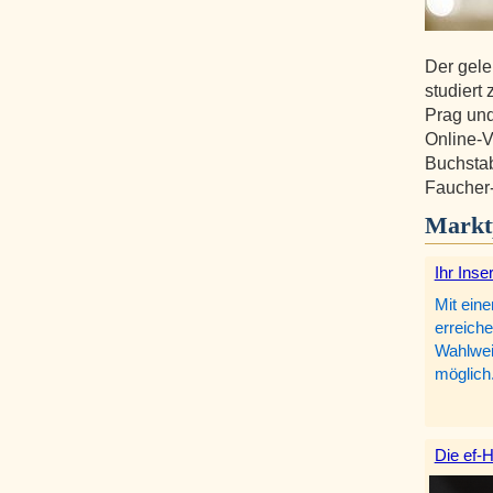
Der gele
studiert
Prag und
Online-V
Buchstab
Faucher-
Markt
Ihr Inse
Mit eine
erreiche
Wahlweis
möglich
Die ef-H