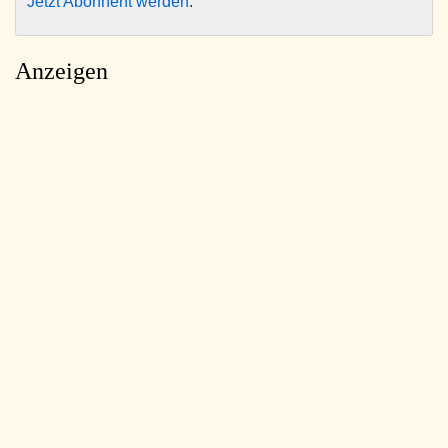
Jetzt Abonnent werden
.
Anzeigen