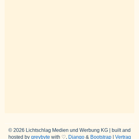
© 2026 Lichtschlag Medien und Werbung KG | built and
hosted by
greybyte
with ♡,
Django
&
Bootstrap
|
Vertrag