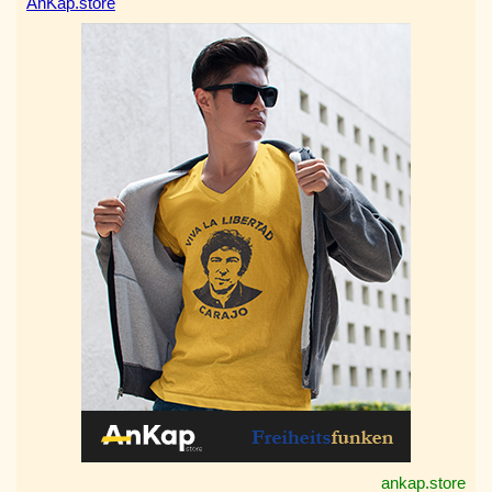
AnKap.store
ankap.store