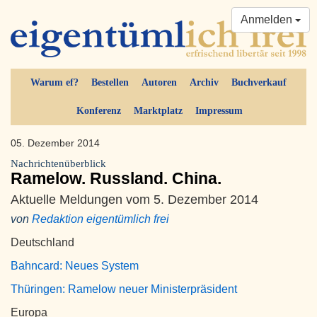
Anmelden
Warum ef?
Bestellen
Autoren
Archiv
Buchverkauf
Konferenz
Marktplatz
Impressum
05. Dezember 2014
Nachrichtenüberblick
Ramelow. Russland. China.
Aktuelle Meldungen vom 5. Dezember 2014
von
Redaktion eigentümlich frei
Deutschland
Bahncard: Neues System
Thüringen: Ramelow neuer Ministerpräsident
Europa