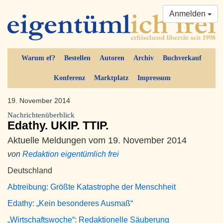
Anmelden
Warum ef?
Bestellen
Autoren
Archiv
Buchverkauf
Konferenz
Marktplatz
Impressum
19. November 2014
Nachrichtenüberblick
Edathy. UKIP. TTIP.
Aktuelle Meldungen vom 19. November 2014
von
Redaktion eigentümlich frei
Deutschland
Abtreibung: Größte Katastrophe der Menschheit
Edathy: „Kein besonderes Ausmaß“
„Wirtschaftswoche“: Redaktionelle Säuberung