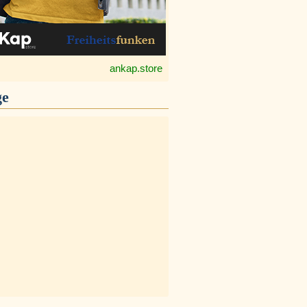
ankap.store
ge