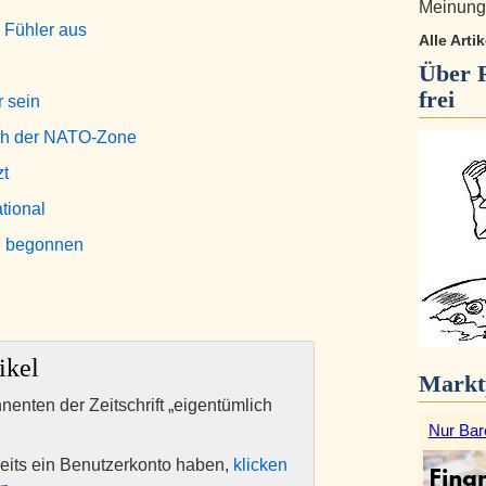
Meinungs
e Fühler aus
Alle Arti
Über
frei
r sein
ich der NATO-Zone
zt
ational
n begonnen
ikel
Markt
nnenten der Zeitschrift „eigentümlich
Nur Bar
eits ein Benutzerkonto haben,
klicken