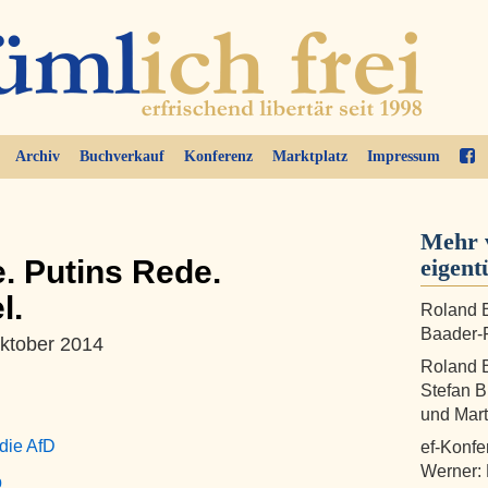
Archiv
Buchverkauf
Konferenz
Marktplatz
Impressum
Mehr 
. Putins Rede.
eigent
l.
Roland B
Baader-P
ktober 2014
Roland B
Stefan B
und Mart
die AfD
ef-Konfe
Werner:
b