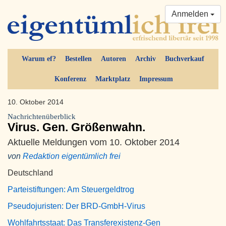
Anmelden
Warum ef?
Bestellen
Autoren
Archiv
Buchverkauf
Konferenz
Marktplatz
Impressum
10. Oktober 2014
Nachrichtenüberblick
Virus. Gen. Größenwahn.
Aktuelle Meldungen vom 10. Oktober 2014
von
Redaktion eigentümlich frei
Deutschland
Parteistiftungen: Am Steuergeldtrog
Pseudojuristen: Der BRD-GmbH-Virus
Wohlfahrtsstaat: Das Transferexistenz-Gen