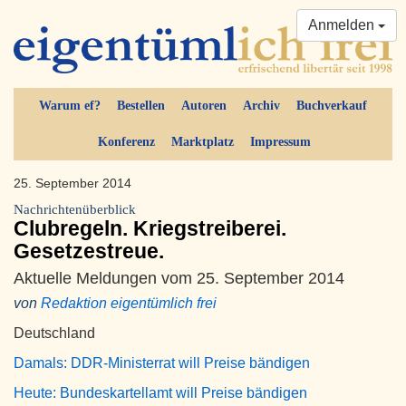
Anmelden
Warum ef?
Bestellen
Autoren
Archiv
Buchverkauf
Konferenz
Marktplatz
Impressum
25. September 2014
Nachrichtenüberblick
Clubregeln. Kriegstreiberei.
Gesetzestreue.
Aktuelle Meldungen vom 25. September 2014
von
Redaktion eigentümlich frei
Deutschland
Damals: DDR-Ministerrat will Preise bändigen
Heute: Bundeskartellamt will Preise bändigen