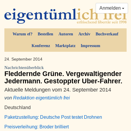
Anmelden
Warum ef?
Bestellen
Autoren
Archiv
Buchverkauf
Konferenz
Marktplatz
Impressum
24. September 2014
Nachrichtenüberblick
Fleddernde Grüne. Vergewaltigender
Jedermann. Gestoppter Uber-Fahrer.
Aktuelle Meldungen vom 24. September 2014
von
Redaktion eigentümlich frei
Deutschland
Paketzustellung: Deutsche Post testet Drohnen
Preisverleihung: Broder brilliert