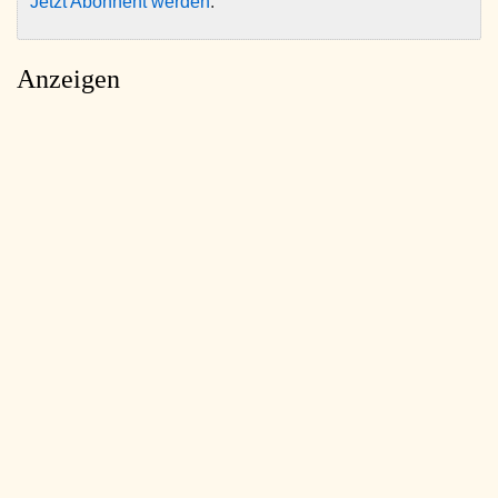
Jetzt Abonnent werden
.
Anzeigen