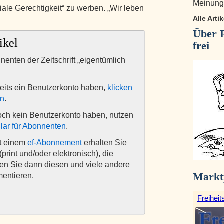
Meinungs
iale Gerechtigkeit“ zu werben. „Wir leben
Alle Arti
Über
ikel
frei
nnenten der Zeitschrift „eigentümlich
eits ein Benutzerkonto haben,
klicken
en
.
och kein Benutzerkonto haben, nutzen
lar für Abonnenten
.
it einem
ef-Abonnement
erhalten Sie
(print und/oder elektronisch), die
nen Sie dann diesen und viele andere
Markt
mentieren.
Freiheit