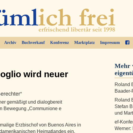
Archiv
Buchverkauf
Konferenz
Marktplatz
Impressum
Mehr 
oglio wird neuer
eigent
Roland B
Baader-P
Gerechter“
Roland B
her gemäßigt und dialogbereit
Stefan B
rten Bewegung „Communione e
und Mart
ef-Konfe
malige Erzbischof von Buenos Aires in
Werner:
üdamerikanischen Heimatlandes ein.