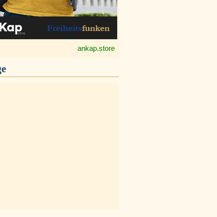
ankap.store
ge