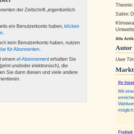
Theorie:
nnenten der Zeitschrift „eigentümlich
Satire: 
Klimawa
eits ein Benutzerkonto haben,
klicken
Umwelts
en
.
Alle Art
och kein Benutzerkonto haben, nutzen
Autor
lar für Abonnenten
.
it einem
ef-Abonnement
erhalten Sie
Uwe Ti
(print und/oder elektronisch), die
Markt
nen Sie dann diesen und viele andere
mentieren.
Ihr Inse
Mit eine
erreiche
Wahlweis
möglich
Freiheit