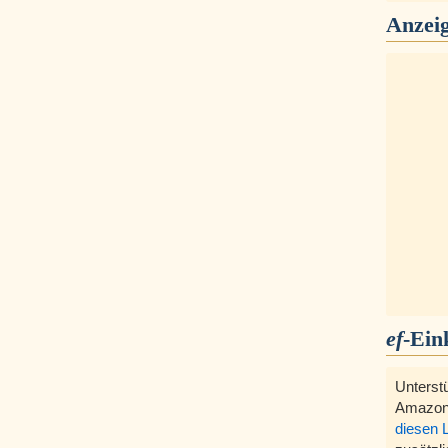
Anzei
ef
-Ein
Unterst
Amazon
diesen 