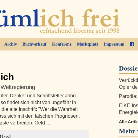
Archiv
Buchverkauf
Konferenz
Marktplatz
Impressum
Dossi
ich
Verrückt
 Weltregierung
Opfer d
er, Denker und Schriftsteller John
Parodie
o findet sich nicht von ungefähr in
EIKE-Inst
ie alte Inschrift: "Wer die Wahrheit
Energie
Dass sich mit den falschen Prognosen,
Alle Arti
ste verbreiten, Geld …
Mehr 
ikel