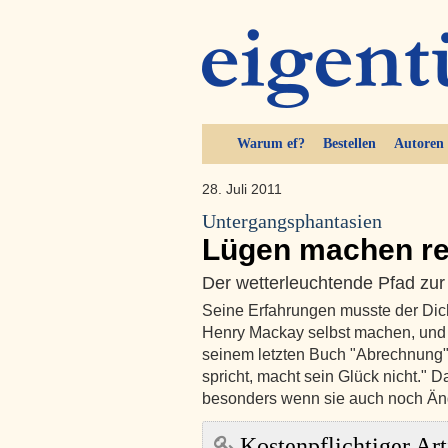
Warum ef?
Bestellen
Autoren
28. Juli 2011
Untergangsphantasien
Lügen machen re
Der wetterleuchtende Pfad zur
Seine Erfahrungen musste der Dicht
Henry Mackay selbst machen, und s
seinem letzten Buch "Abrechnung" d
spricht, macht sein Glück nicht." 
besonders wenn sie auch noch Äng
Kostenpflichtiger Art