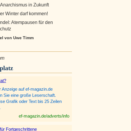
 Anarchismus in Zukunft
Der Winter darf kommen!
ndel: Atempausen für den
chutz
ikel von Uwe Timm
mm
platz
rat?
r Anzeige auf ef-magazin.de
n Sie eine große Leserschaft.
e Grafik oder Text bis 25 Zeilen
.
ef-magazin.de/adverts/info
 für Fortgeschrittene