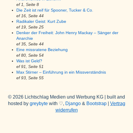
ef 1, Seite 8
Die Zeit ist reif für Spooner, Tucker & Co.
ef 16, Seite 44
Radikaler Geist: Kurt Zube
ef 19, Seite 25
Denker der Freiheit: John Henry Mackay – Sänger der
Anarchie
ef 35, Seite 44
Eine missratene Beziehung
ef 80, Seite 54
Was ist Geld?
ef 91, Seite 51
Max Stirner – Einführung in ein Missverständnis
ef 93, Seite 55
© 2026 Lichtschlag Medien und Werbung KG | built and
hosted by
greybyte
with ♡,
Django
&
Bootstrap
|
Vertrag
widerrufen