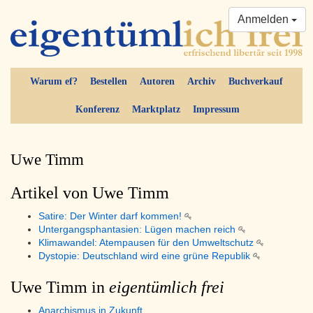
Anmelden
Warum ef?
Bestellen
Autoren
Archiv
Buchverkauf
Konferenz
Marktplatz
Impressum
Uwe Timm
Artikel von Uwe Timm
Satire: Der Winter darf kommen!
Untergangsphantasien: Lügen machen reich
Klimawandel: Atempausen für den Umweltschutz
Dystopie: Deutschland wird eine grüne Republik
Uwe Timm in
eigentümlich frei
Anarchismus in Zukunft