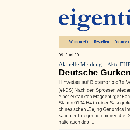
Warum ef?
Bestellen
Autoren
09. Juni 2011
Aktuelle Meldung – Akte EH
Deutsche Gurken
Hinweise auf Bioterror bloße 
(ef-DS) Nach den Sprossen wieder
einer erkrankten Magdeburger Fami
Stamm 0104:H4 in einer Salatgur
chinesischen „Bejing Genomics Inst
kann der Erreger nun binnen drei S
hatte auch das …