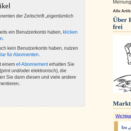
Meinungs
ikel
Alle Arti
nnenten der Zeitschrift „eigentümlich
Über
frei
eits ein Benutzerkonto haben,
klicken
en
.
och kein Benutzerkonto haben, nutzen
lar für Abonnenten
.
it einem
ef-Abonnement
erhalten Sie
(print und/oder elektronisch), die
nen Sie dann diesen und viele andere
mentieren.
Markt
Wichtige