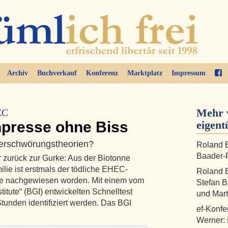
Archiv
Buchverkauf
Konferenz
Marktplatz
Impressum
Mehr 
EC
presse ohne Biss
eigent
Verschwörungstheorien?
Roland B
Baader-P
 zurück zur Gurke: Aus der Biotonne
lie ist erstmals der tödliche EHEC-
Roland B
ke nachgewiesen worden. Mit einem vom
Stefan B
itute“ (BGI) entwickelten Schnelltest
und Mart
tunden identifiziert werden. Das BGI
ef-Konfe
Werner: