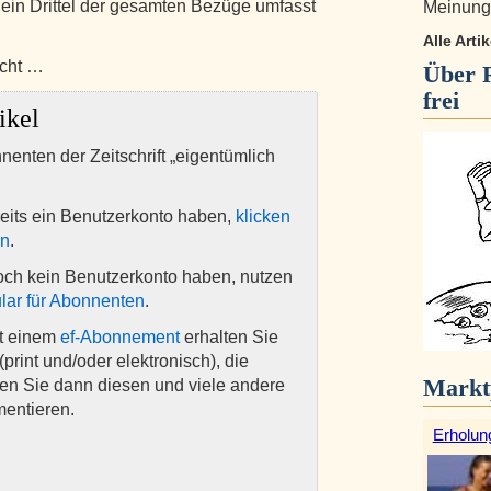
ein Drittel der gesamten Bezüge umfasst
Meinungs
Alle Arti
cht …
Über
frei
ikel
nnenten der Zeitschrift „eigentümlich
eits ein Benutzerkonto haben,
klicken
en
.
och kein Benutzerkonto haben, nutzen
lar für Abonnenten
.
it einem
ef-Abonnement
erhalten Sie
(print und/oder elektronisch), die
Markt
nen Sie dann diesen und viele andere
mentieren.
Erholun