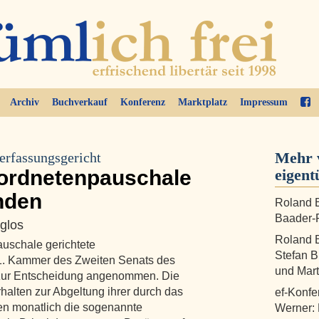
Archiv
Buchverkauf
Konferenz
Marktplatz
Impressum
Mehr 
erfassungsgericht
eordnetenpauschale
eigent
nden
Roland B
Baader-P
glos
Roland B
uschale gerichtete
Stefan B
1. Kammer des Zweiten Senats des
und Mart
 zur Entscheidung angenommen. Die
alten zur Abgeltung ihrer durch das
ef-Konfe
n monatlich die sogenannte
Werner: