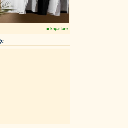
ankap.store
ge