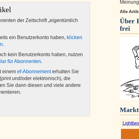
Meinungs
ikel
Alle Arti
Über
nnenten der Zeitschrift „eigentümlich
frei
eits ein Benutzerkonto haben,
klicken
en
.
och kein Benutzerkonto haben, nutzen
lar für Abonnenten
.
it einem
ef-Abonnement
erhalten Sie
(print und/oder elektronisch), die
nen Sie dann diesen und viele andere
mentieren.
Markt
Lightbe