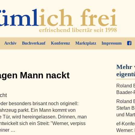
Archiv
Buchverkauf
Konferenz
Marktplatz
Impressum
Mehr 
agen Mann nackt
eigent
Roland B
Baader-P
cht
Roland B
der besonders brisant noch originell:
Stefan B
ifahrzeug parkt. Ein Mann kommt von
und Mart
e Tür, wird hereingelassen. Drinnen, man
twickelt sich ein Streit: "Werner, verpiss
ef-Konfe
 einer …
Werner: