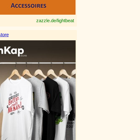
zazzle.de/lightbeat
tore