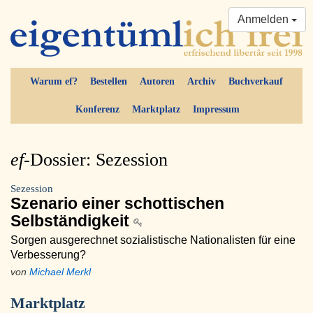
Anmelden
Warum ef?
Bestellen
Autoren
Archiv
Buchverkauf
Konferenz
Marktplatz
Impressum
ef-
Dossier: Sezession
Sezession
Szenario einer schottischen
Selbständigkeit
Sorgen ausgerechnet sozialistische Nationalisten für eine
Verbesserung?
von
Michael Merkl
Marktplatz