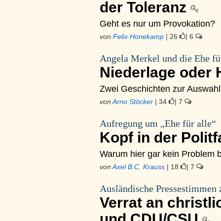
der Toleranz
Geht es nur um Provokation?
von
Felix Honekamp
| 26
| 6
Angela Merkel und die Ehe für
Niederlage oder 
Zwei Geschichten zur Auswahl
von
Arno Stöcker
| 34
| 7
Aufregung um „Ehe für alle“
Kopf in der Politf
Warum hier gar kein Problem 
von
Axel B.C. Krauss
| 18
| 7
Ausländische Pressestimmen z
Verrat an christ
und CDU/CSU