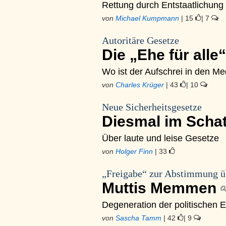
Rettung durch Entstaatlichung
von
Michael Kumpmann
| 15
| 7
Autoritäre Gesetze
Die „Ehe für all
Wo ist der Aufschrei in den M
von
Charles Krüger
| 43
| 10
Neue Sicherheitsgesetze
Diesmal im Schat
Über laute und leise Gesetze
von
Holger Finn
| 33
„Freigabe“ zur Abstimmung üb
Muttis Memmen
Degeneration der politischen 
von
Sascha Tamm
| 42
| 9