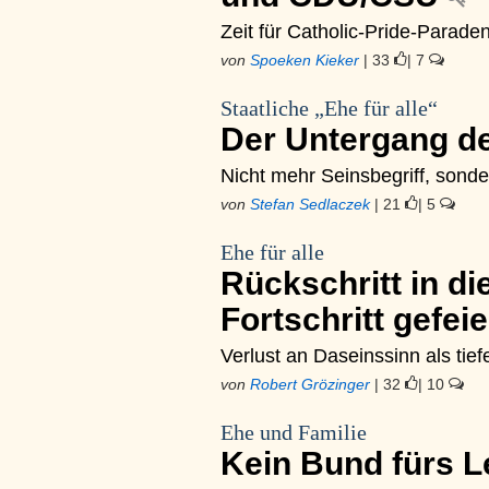
Zeit für Catholic-Pride-Parade
von
Spoeken Kieker
| 33
| 7
Staatliche „Ehe für alle“
Der Untergang d
Nicht mehr Seinsbegriff, sond
von
Stefan Sedlaczek
| 21
| 5
Ehe für alle
Rückschritt in di
Fortschritt gefei
Verlust an Daseinssinn als tie
von
Robert Grözinger
| 32
| 10
Ehe und Familie
Kein Bund fürs 