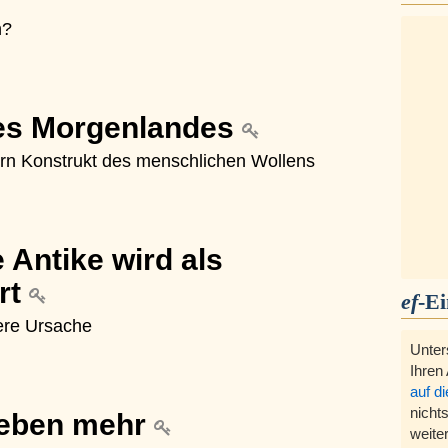
n?
es Morgenlandes
ern Konstrukt des menschlichen Wollens
e Antike wird als
ert
ef
-E
fere Ursache
Unter
Ihren
auf d
nichts
Leben mehr
weite