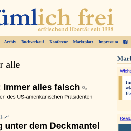
Archiv
Buchverkauf
Konferenz
Marktplatz
Impressum
Mark
r alle
Wicht
 Immer alles falsch
gen des US-amerikanischen Präsidenten
Ehe“
RealU
g unter dem Deckmantel