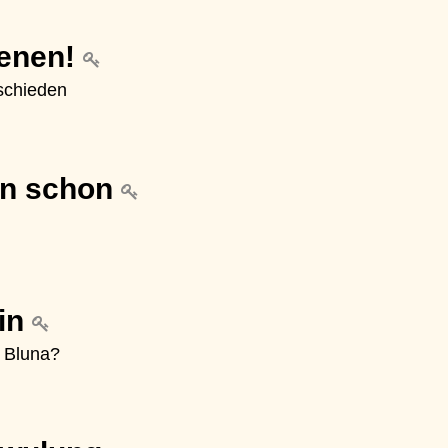
fenen!
schieden
nn schon
in
n Bluna?