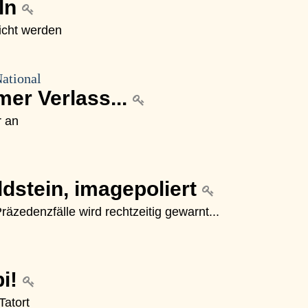
ln
nicht werden
National
mer Verlass...
r an
ldstein, imagepoliert
äzedenzfälle wird rechtzeitig gewarnt...
bi!
Tatort