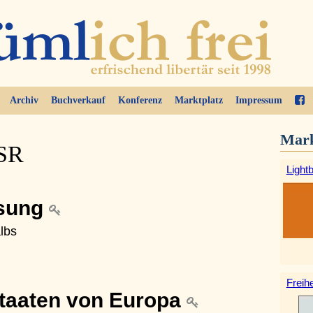
Archiv
Buchverkauf
Konferenz
Marktplatz
Impressum
Mark
SSR
Light
ösung
lbs
Freihe
Staaten von Europa