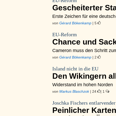
EU-Reform
Gescheiterter St
Erste Zeichen für eine deutsch
von
Gérard Bökenkamp
| 5
EU-Reform
Chance und Sac
Cameron muss den Schritt zum
von
Gérard Bökenkamp
| 2
Island nicht in die EU
Den Wikingern a
Widerstand im hohen Norden
von
Markus Blaschzok
| 24
| 1
Joschka Fischers entlarvender
Peinlicher Karten