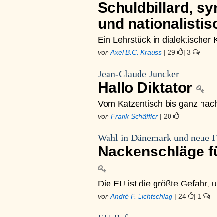
Schuldbillard, s
und nationalisti
Ein Lehrstück in dialektischer
von
Axel B.C. Krauss
| 29
| 3
Jean-Claude Juncker
Hallo Diktator
Vom Katzentisch bis ganz nac
von
Frank Schäffler
| 20
Wahl in Dänemark und neue F
Nackenschläge fü
Die EU ist die größte Gefahr, u
von
André F. Lichtschlag
| 24
| 1