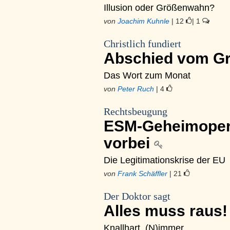
Illusion oder Größenwahn?
von
Joachim Kuhnle
| 12
| 1
Christlich fundiert
Abschied vom G
Das Wort zum Monat
von
Peter Ruch
| 4
Rechtsbeugung
ESM-Geheimoper
vorbei
Die Legitimationskrise der EU
von
Frank Schäffler
| 21
Der Doktor sagt
Alles muss raus
Knallhart. (N)immer.