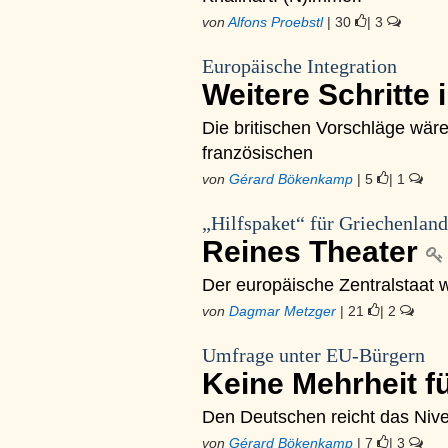
von
Alfons Proebstl
| 30
| 3
Europäische Integration
Weitere Schritte 
Die britischen Vorschläge wär
französischen
von
Gérard Bökenkamp
| 5
| 1
„Hilfspaket“ für Griechenland
Reines Theater
Der europäische Zentralstaat wi
von
Dagmar Metzger
| 21
| 2
Umfrage unter EU-Bürgern
Keine Mehrheit fü
Den Deutschen reicht das Nivea
von
Gérard Bökenkamp
| 7
| 3