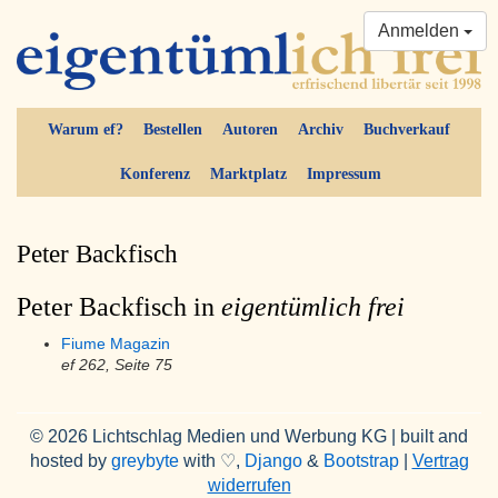
Anmelden
Warum ef?
Bestellen
Autoren
Archiv
Buchverkauf
Konferenz
Marktplatz
Impressum
Peter Backfisch
Peter Backfisch in
eigentümlich frei
Fiume Magazin
ef 262, Seite 75
© 2026 Lichtschlag Medien und Werbung KG | built and
hosted by
greybyte
with ♡,
Django
&
Bootstrap
|
Vertrag
widerrufen