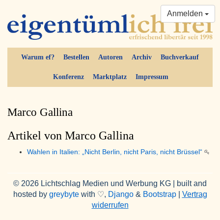
Anmelden
Warum ef?
Bestellen
Autoren
Archiv
Buchverkauf
Konferenz
Marktplatz
Impressum
Marco Gallina
Artikel von Marco Gallina
Wahlen in Italien: „Nicht Berlin, nicht Paris, nicht Brüssel“
© 2026 Lichtschlag Medien und Werbung KG | built and
hosted by
greybyte
with ♡,
Django
&
Bootstrap
|
Vertrag
widerrufen