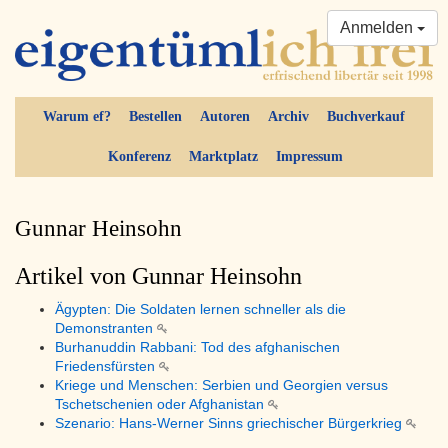
Anmelden
Warum ef?
Bestellen
Autoren
Archiv
Buchverkauf
Konferenz
Marktplatz
Impressum
Gunnar Heinsohn
Artikel von Gunnar Heinsohn
Ägypten: Die Soldaten lernen schneller als die
Demonstranten
Burhanuddin Rabbani: Tod des afghanischen
Friedensfürsten
Kriege und Menschen: Serbien und Georgien versus
Tschetschenien oder Afghanistan
Szenario: Hans-Werner Sinns griechischer Bürgerkrieg