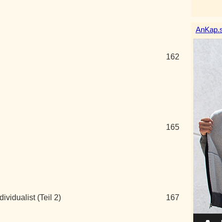
AnKap.s
162
165
dividualist (Teil 2)
167