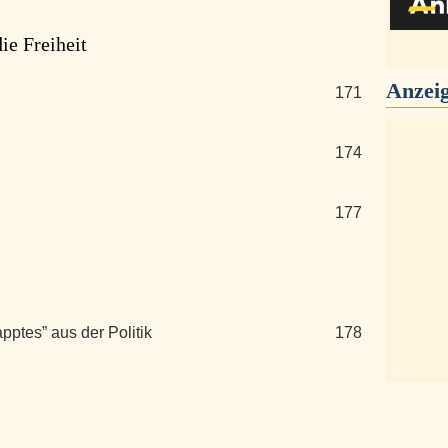
ie Freiheit
Anzei
171
174
177
ptes” aus der Politik
178