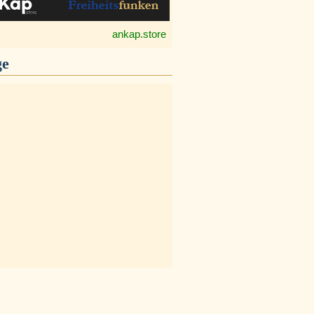
ankap.store
ge