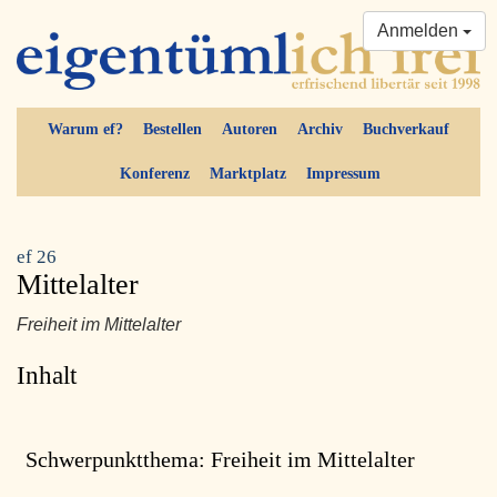
Anmelden
Warum ef?
Bestellen
Autoren
Archiv
Buchverkauf
Konferenz
Marktplatz
Impressum
ef 26
Mittelalter
Freiheit im Mittelalter
Inhalt
Schwerpunktthema: Freiheit im Mittelalter