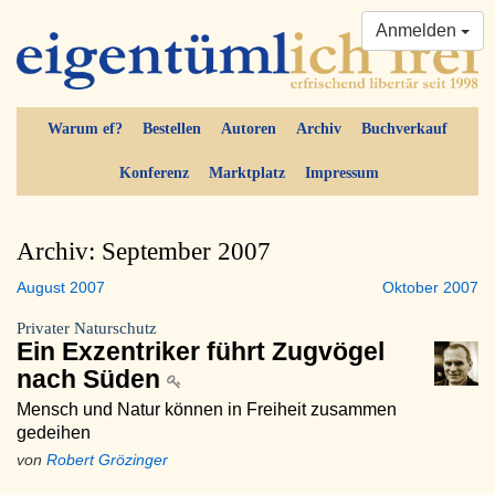
Anmelden
Warum ef?
Bestellen
Autoren
Archiv
Buchverkauf
Konferenz
Marktplatz
Impressum
Archiv: September 2007
August 2007
Oktober 2007
Privater Naturschutz
Ein Exzentriker führt Zugvögel
nach Süden
Mensch und Natur können in Freiheit zusammen
gedeihen
von
Robert Grözinger