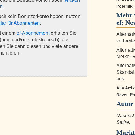
Polemik. 
en
.
Mehr 
och kein Benutzerkonto haben, nutzen
ef: Ne
lar für Abonnenten
.
it einem
ef-Abonnement
erhalten Sie
Alternat
(print und/oder elektronisch), die
verbreit
nen Sie dann diesen und viele andere
Alternat
mentieren.
Merkel-R
Alternat
Skandal 
aus
Alle Arti
News. Pol
Autor
Nachrich
Satire.
Markt