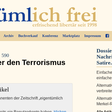
Archiv
Buchverkauf
Konferenz
Marktplatz
Impressum
Dossie
e 590
Nachri
er den Terrorismus
Satire.
Einfache
einfache
Alternat
ikel
verbreit
nnenten der Zeitschrift „eigentümlich
Alternat
Merkel-R
Alle Arti
eits ein Benutzerkonto haben,
klicken