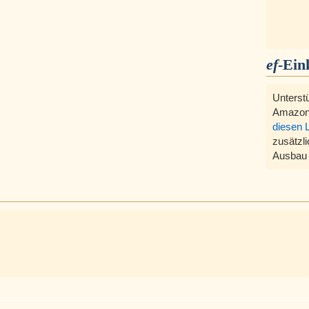
ef
-Ein
Unterst
Amazon
diesen 
zusätzli
Ausbau 