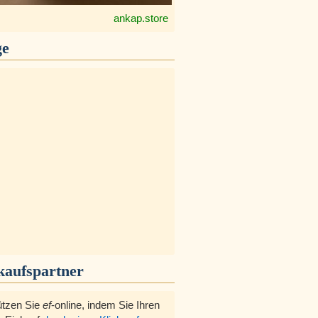
ankap.store
ge
kaufspartner
ützen Sie
ef
-online, indem Sie Ihren