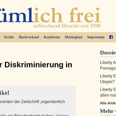
Archiv
Buchverkauf
Konferenz
Marktplatz
Impressum
Dossi
r Diskriminierung in
Liberty 
Pornogra
Liberty 
Utopie?
Liberty 
ikel
allen nut
nnenten der Zeitschrift „eigentümlich
Alle Arti
Mehr 
eits ein Benutzerkonto haben,
klicken