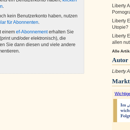
Liberty 
en
.
Pornogra
och kein Benutzerkonto haben, nutzen
Liberty 
lar für Abonnenten
.
Utopie?
it einem
ef-Abonnement
erhalten Sie
Liberty 
(print und/oder elektronisch), die
allen nut
nen Sie dann diesen und viele andere
mentieren.
Alle Arti
Autor
Liberty
Markt
Wichtige