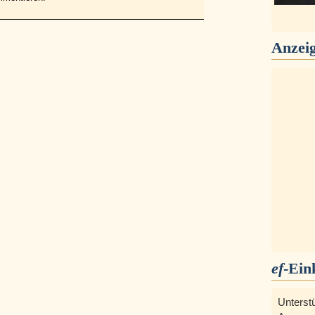
Anzei
ef
-Ein
Unterst