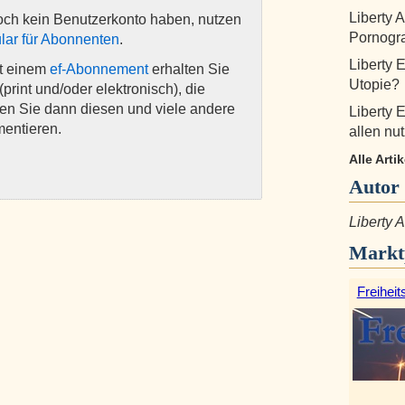
Liberty 
och kein Benutzerkonto haben, nutzen
Pornogra
lar für Abonnenten
.
Liberty 
it einem
ef-Abonnement
erhalten Sie
Utopie?
(print und/oder elektronisch), die
nen Sie dann diesen und viele andere
Liberty 
mentieren.
allen nut
Alle Arti
Autor
Liberty
Markt
Freiheit