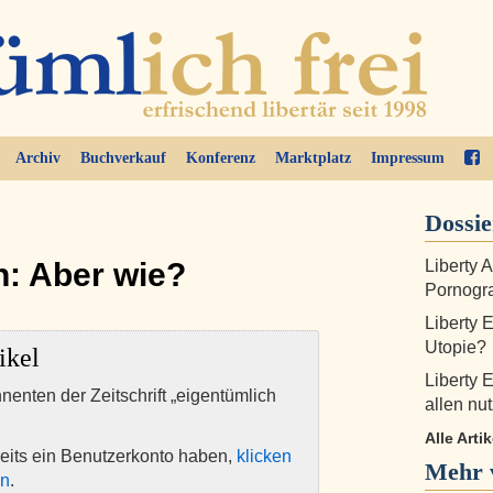
Archiv
Buchverkauf
Konferenz
Marktplatz
Impressum
Dossi
: Aber wie?
Liberty 
Pornogra
Liberty 
Utopie?
ikel
Liberty 
nnenten der Zeitschrift „eigentümlich
allen nut
Alle Arti
eits ein Benutzerkonto haben,
klicken
Mehr 
en
.