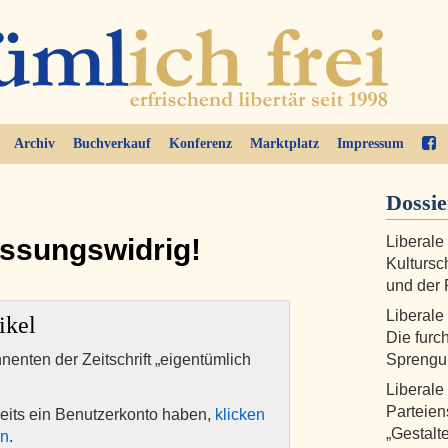
Archiv
Buchverkauf
Konferenz
Marktplatz
Impressum
Dossi
assungswidrig!
Liberale
Kultursc
und der 
Liberale
ikel
Die furc
nnenten der Zeitschrift „eigentümlich
Sprengu
Liberale
Parteien
eits ein Benutzerkonto haben,
klicken
„Gestalt
en
.