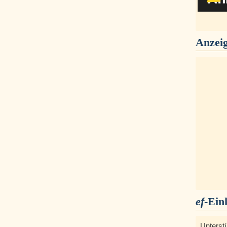
Anzei
ef
-Ein
Unterst