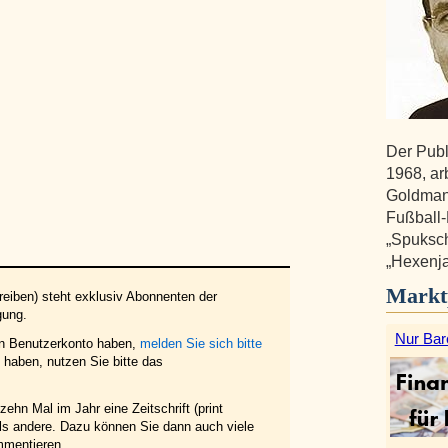
Der Publ
1968, arb
Goldman
Fußball-
„Spuksch
„Hexenja
Markt
eiben) steht exklusiv Abonnenten der
gung.
Nur Bar
in Benutzerkonto haben,
melden Sie sich bitte
haben, nutzen Sie bitte das
ehn Mal im Jahr eine Zeitschrift (print
 als andere. Dazu können Sie dann auch viele
mmentieren.