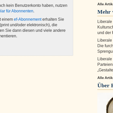
Alle Arti
och kein Benutzerkonto haben, nutzen
Mehr 
lar für Abonnenten
.
it einem
ef-Abonnement
erhalten Sie
Liberale
(print und/oder elektronisch), die
Kultursc
nen Sie dann diesen und viele andere
und der 
mentieren.
Liberale
Die furc
Sprengu
Liberale
Parteien
„Gestalt
Alle Art
Über