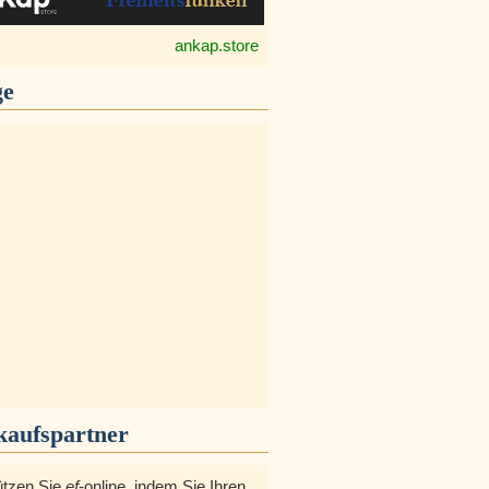
ankap.store
ge
kaufspartner
ützen Sie
ef
-online, indem Sie Ihren