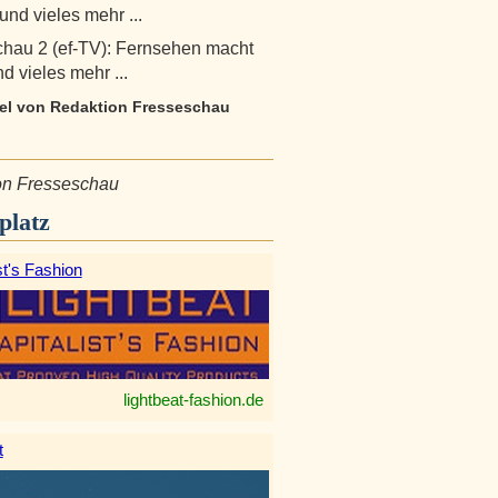
und vieles mehr ...
hau 2 (ef-TV): Fernsehen macht
 vieles mehr ...
ikel von Redaktion Fresseschau
on Fresseschau
platz
st's Fashion
lightbeat-fashion.de
t