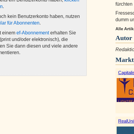
fürchten 
en
.
Fressesc
och kein Benutzerkonto haben, nutzen
dumm und
lar für Abonnenten
.
Alle Art
it einem
ef-Abonnement
erhalten Sie
Autor
(print und/oder elektronisch), die
nen Sie dann diesen und viele andere
Redakti
mentieren.
Markt
Capitali
RealUni