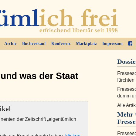
Archiv
Buchverkauf
Konferenz
Marktplatz
Impressum
Dossi
 und was der Staat
Fressesch
fürchten 
Fressesc
dumm und
Alle Arti
ikel
Mehr 
nnenten der Zeitschrift „eigentümlich
Fress
Fressesch
eits ein Benutzerkonto haben,
klicken