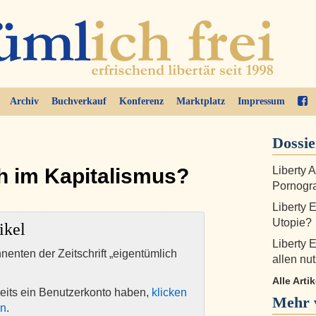
Archiv
Buchverkauf
Konferenz
Marktplatz
Impressum
Dossi
ch im Kapitalismus?
Liberty 
Pornogra
Liberty 
Utopie?
ikel
Liberty 
nnenten der Zeitschrift „eigentümlich
allen nut
Alle Arti
eits ein Benutzerkonto haben,
klicken
Mehr 
en
.