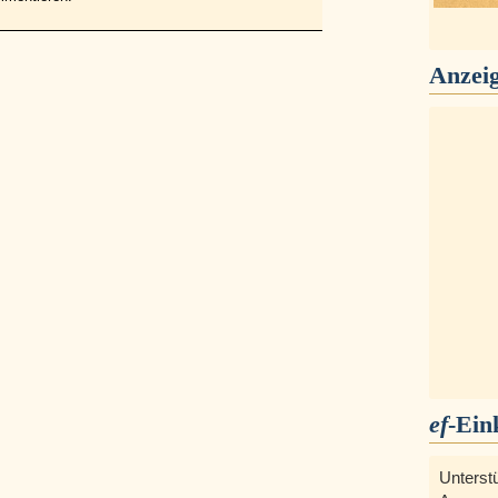
Anzei
ef
-Ein
Unterst