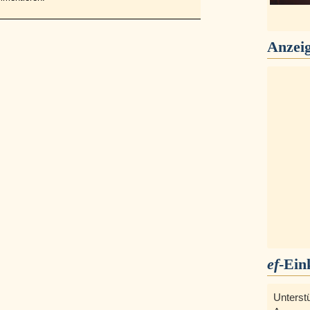
Anzei
ef
-Ein
Unterst