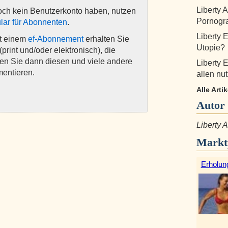
Liberty 
och kein Benutzerkonto haben, nutzen
Pornogra
lar für Abonnenten
.
Liberty 
it einem
ef-Abonnement
erhalten Sie
Utopie?
(print und/oder elektronisch), die
nen Sie dann diesen und viele andere
Liberty 
mentieren.
allen nut
Alle Arti
Autor
Liberty
Markt
Erholun