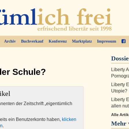
Archiv
Buchverkauf
Konferenz
Marktplatz
Impressum
Dossi
der Schule?
Liberty 
Pornogra
Liberty 
Utopie?
ikel
Liberty 
nnenten der Zeitschrift „eigentümlich
allen nut
Alle Arti
eits ein Benutzerkonto haben,
klicken
Mehr 
en
.