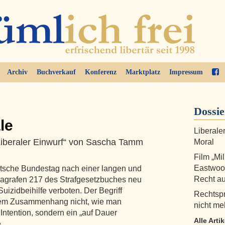
Archiv
Buchverkauf
Konferenz
Marktplatz
Impressum
Dossi
le
Liberaler
Liberaler Einwurf“ von Sascha Tamm
Moral
Film „Mil
Eastwoo
tsche Bundestag nach einer langen und
Recht au
agrafen 217 des Strafgesetzbuches neu
uizidbeihilfe verboten. Der Begriff
Rechtspr
esem Zusammenhang nicht, wie man
nicht me
Intention, sondern ein „auf Dauer
Alle Arti
ie …