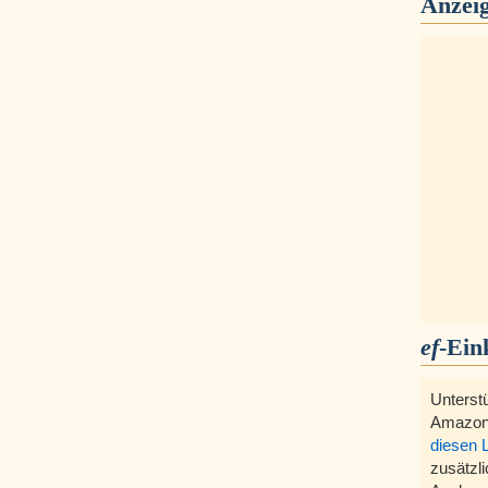
Anzei
ef
-Ein
Unterst
Amazon
diesen 
zusätzli