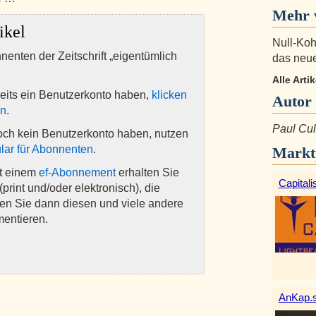
Mehr 
ikel
Null-Kohl
nnenten der Zeitschrift „eigentümlich
das neu
Alle Arti
eits ein Benutzerkonto haben,
klicken
Autor
en
.
Paul Cul
och kein Benutzerkonto haben, nutzen
lar für Abonnenten
.
Markt
it einem
ef-Abonnement
erhalten Sie
Capitali
(print und/oder elektronisch), die
nen Sie dann diesen und viele andere
mentieren.
AnKap.s