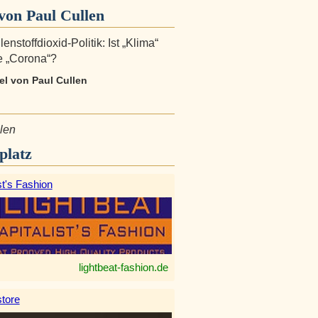
von Paul Cullen
enstoffdioxid-Politik: Ist „Klima“
e „Corona“?
kel von Paul Cullen
len
platz
st's Fashion
lightbeat-fashion.de
tore