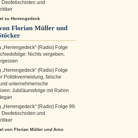
e Deofetischisten und
itiker
kel zu Herrengedeck
von Florian Müller und
Stöcker
 „Herrengedeck“ (Radio) Folge
chiedsfolge: Nichts vergeben,
ergessen
 „Herrengedeck“ (Radio) Folge
r Politikvermeidung, falsche
und unternehmerische
iven: Jubiläumsfolge mit Rahim
degan
„Herrengedeck“ (Radio) Folge 99:
e Deofetischisten und
itiker
kel von Florian Müller und Arno