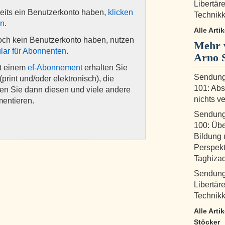
Libertär
eits ein Benutzerkonto haben,
klicken
Technikkr
en
.
Alle Arti
och kein Benutzerkonto haben, nutzen
Mehr 
lar für Abonnenten
.
Arno 
it einem
ef-Abonnement
erhalten Sie
Sendung
(print und/oder elektronisch), die
101: Abs
nen Sie dann diesen und viele andere
nichts v
mentieren.
Sendung
100: Übe
Bildung 
Perspekt
Taghiza
Sendung 
Libertär
Technikkr
Alle Arti
Stöcker