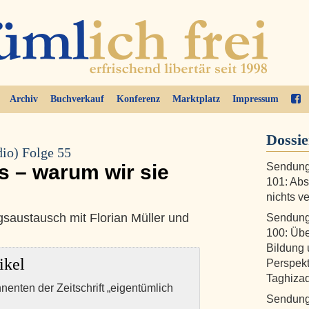
Archiv
Buchverkauf
Konferenz
Marktplatz
Impressum
Dossi
io) Folge 55
s – warum wir sie
Sendung
101: Abs
nichts v
gsaustausch mit Florian Müller und
Sendung
100: Übe
Bildung 
ikel
Perspekt
Taghiza
nnenten der Zeitschrift „eigentümlich
Sendung 