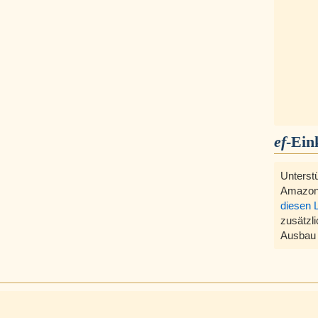
ef
-Ein
Unterst
Amazon
diesen 
zusätzli
Ausbau 