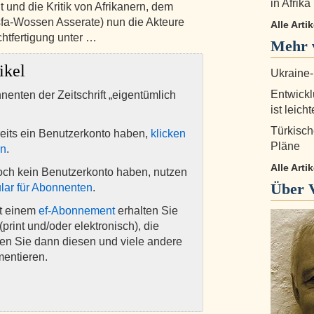
in Afrik
 und die Kritik von Afrikanern, dem
sfa-Wossen Asserate) nun die Akteure
Alle Arti
chtfertigung unter …
Mehr v
ikel
Ukraine-
Entwickl
nnenten der Zeitschrift „eigentümlich
ist leich
Türkisch
eits ein Benutzerkonto haben,
klicken
Pläne
en
.
Alle Arti
och kein Benutzerkonto haben, nutzen
Über
lar für Abonnenten
.
it einem
ef-Abonnement
erhalten Sie
(print und/oder elektronisch), die
nen Sie dann diesen und viele andere
mentieren.