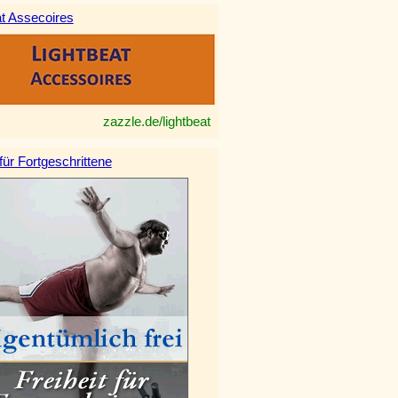
at Assecoires
zazzle.de/lightbeat
 für Fortgeschrittene