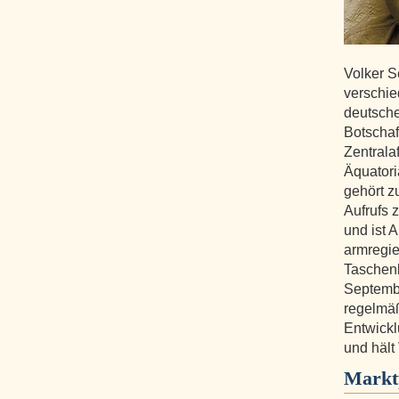
Volker S
verschie
deutsche
Botschaf
Zentrala
Äquatori
gehört z
Aufrufs 
und ist 
armregier
Taschen
Septembe
regelmä
Entwickl
und hält
Markt