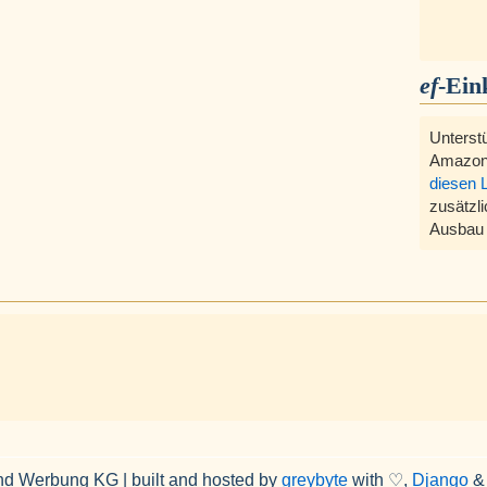
ef
-Ein
Unterst
Amazon
diesen 
zusätzli
Ausbau 
nd Werbung KG | built and hosted by
greybyte
with ♡,
Django