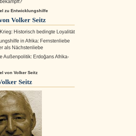
a bekämpft?
kel zu Entwicklungshilfe
on Volker Seitz
Krieg: Historisch bedingte Loyalität
ungshilfe in Afrika: Fernstenliebe
ter als Nächstenliebe
e Außenpolitik: Erdoğans Afrika-
kel von Volker Seitz
Volker Seitz