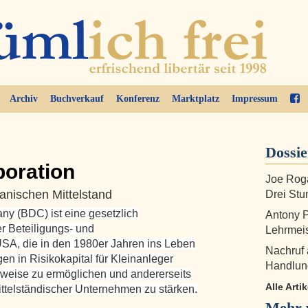
Archiv
Buchverkauf
Konferenz
Marktplatz
Impressum
Dossi
poration
Joe Roga
anischen Mittelstand
Drei Stu
y (BDC) ist eine gesetzlich
Antony P
r Beteiligungs- und
Lehrmei
USA, die in den 1980er Jahren ins Leben
Nachruf 
en in Risikokapital für Kleinanleger
Handlung
gsweise zu ermöglichen und andererseits
Alle Arti
ttelständischer Unternehmen zu stärken.
Mehr 