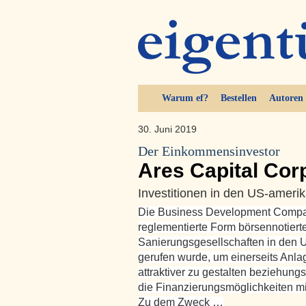
Warum ef?
Bestellen
Autoren
30. Juni 2019
Der Einkommensinvestor
Ares Capital Cor
Investitionen in den US-amerik
Die Business Development Compan
reglementierte Form börsennotierte
Sanierungsgesellschaften in den 
gerufen wurde, um einerseits Anlag
attraktiver zu gestalten beziehun
die Finanzierungsmöglichkeiten mi
Zu dem Zweck …