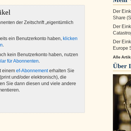
ikel
Der Eink
Share (
nnenten der Zeitschrift „eigentümlich
Der Ein
Catastr
eits ein Benutzerkonto haben,
klicken
Der Ein
en
.
Europe 
och kein Benutzerkonto haben, nutzen
Alle Arti
lar für Abonnenten
.
Über
it einem
ef-Abonnement
erhalten Sie
(print und/oder elektronisch), die
nen Sie dann diesen und viele andere
mentieren.