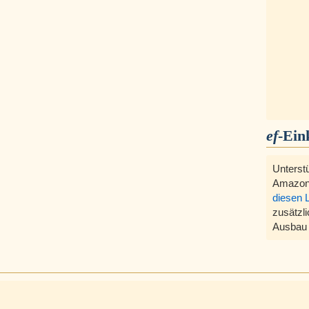
ef
-Ein
Unterst
Amazon
diesen 
zusätzli
Ausbau 