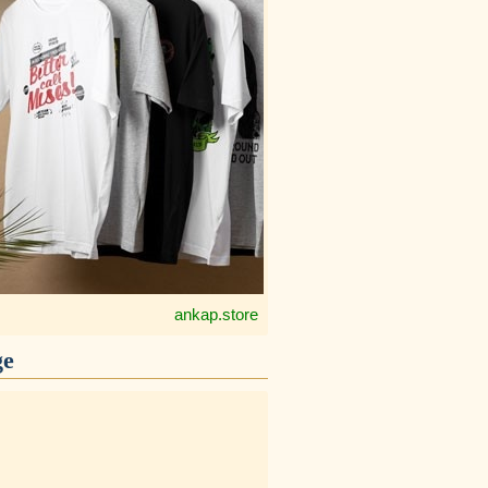
ankap.store
ge