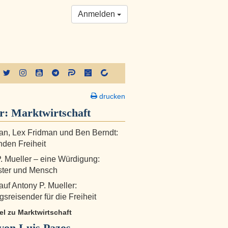
Anmelden
drucken
er:
Marktwirtschaft
n, Lex Fridman und Ben Berndt:
nden Freiheit
. Mueller – eine Würdigung:
ster und Mensch
auf Antony P. Mueller:
sreisender für die Freiheit
kel zu Marktwirtschaft
von Luis Pazos