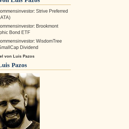
ommensinvestor: Strive Preferred
SATA)
kommensinvestor: Brookmont
ophic Bond ETF
kommensinvestor: WisdomTree
SmallCap Dividend
kel von Luis Pazos
Luis Pazos