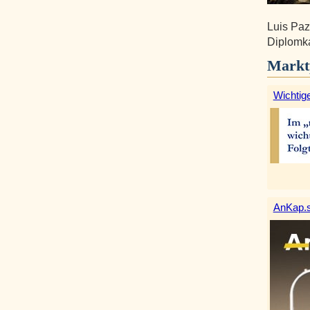
Luis Paz
Diplomk
Markt
Wichtige
AnKap.s