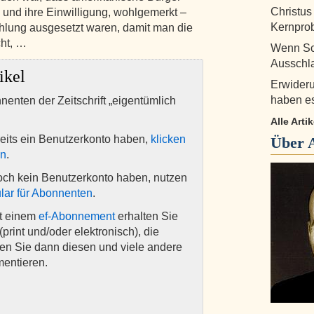
Christus
 und ihre Einwilligung, wohlgemerkt –
Kernprob
ahlung ausgesetzt waren, damit man die
cht, …
Wenn Sch
Ausschla
ikel
Erwideru
haben es
nnenten der Zeitschrift „eigentümlich
Alle Arti
eits ein Benutzerkonto haben,
klicken
Über
en
.
och kein Benutzerkonto haben, nutzen
lar für Abonnenten
.
it einem
ef-Abonnement
erhalten Sie
(print und/oder elektronisch), die
nen Sie dann diesen und viele andere
mentieren.