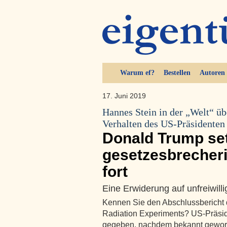
Warum ef?
Bestellen
Autoren
17. Juni 2019
Hannes Stein in der „Welt“ üb
Verhalten des US-Präsidenten
Donald Trump set
gesetzesbrecheri
fort
Eine Erwiderung auf unfreiwil
Kennen Sie den Abschlussbericht
Radiation Experiments? US-Präsiden
gegeben, nachdem bekannt geword