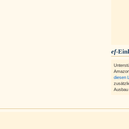
ef
-Ein
Unterst
Amazon
diesen 
zusätzli
Ausbau 