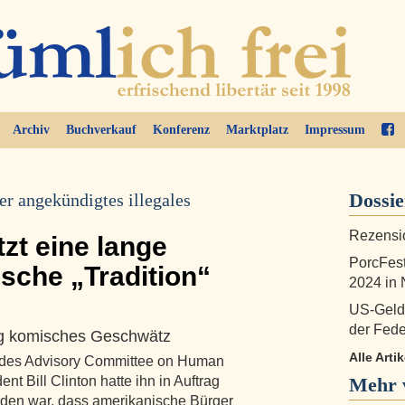
Archiv
Buchverkauf
Konferenz
Marktplatz
Impressum
Dossi
er angekündigtes illegales
Rezensi
zt eine lange
PorcFest
sche „Tradition“
2024 in
US-Gelds
der Fede
lig komisches Geschwätz
Alle Arti
 des Advisory Committee on Human
t Bill Clinton hatte ihn in Auftrag
Mehr 
en war, dass amerikanische Bürger