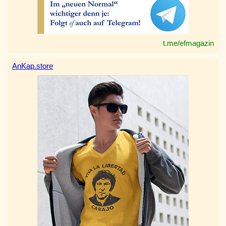
t.me/efmagazin
AnKap.store