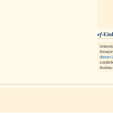
ef
-Ein
Unterst
Amazon
diesen 
zusätzli
Ausbau 