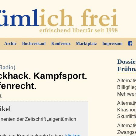
Archiv
Buchverkauf
Konferenz
Marktplatz
Impressum
Dossie
(Radio)
Frühn
ckhack. Kampfsport.
Alternat
fenrecht.
Billigfli
Mehrwert
t
Alternat
ikel
Khashog
Skurrilit
nnenten der Zeitschrift „eigentümlich
Alternat
Zwangsan
eits ein Benutzerkonto haben,
klicken