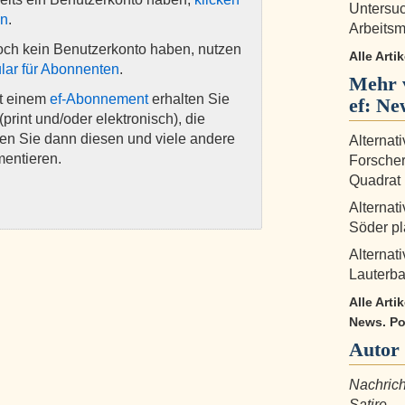
Untersuc
en
.
Arbeitsm
och kein Benutzerkonto haben, nutzen
Alle Arti
lar für Abonnenten
.
Mehr 
it einem
ef-Abonnement
erhalten Sie
ef: Ne
(print und/oder elektronisch), die
nen Sie dann diesen und viele andere
Alternat
mentieren.
Forscher
Quadrat
Alternat
Söder pl
Alternat
Lauterba
Alle Arti
News. Pol
Autor
Nachrich
Satire.