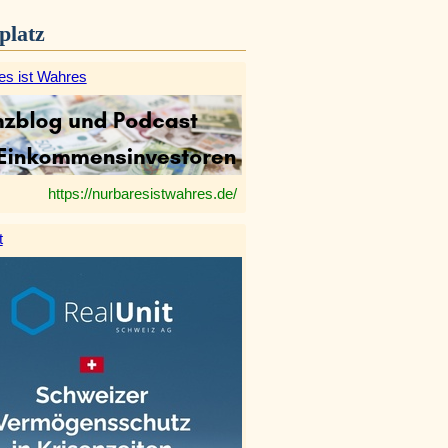
platz
es ist Wahres
https://nurbaresistwahres.de/
t