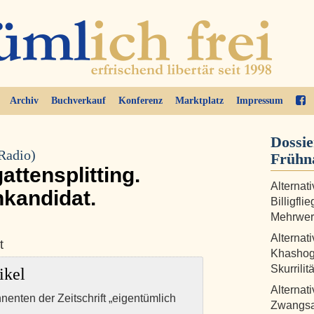
Archiv
Buchverkauf
Konferenz
Marktplatz
Impressum
Dossie
(Radio)
Frühn
ttensplitting.
Alternat
kandidat.
Billigfli
Mehrwert
Alternat
t
Khashog
Skurrilit
ikel
Alternat
nnenten der Zeitschrift „eigentümlich
Zwangsan