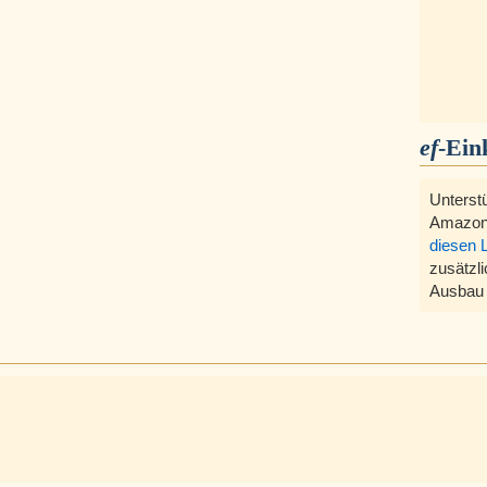
ef
-Ein
Unterst
Amazon
diesen 
zusätzli
Ausbau 