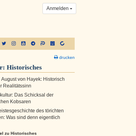
Anmelden
drucken
er:
Historisches
h August von Hayek: Historisch
r Realitätssinn
skultur: Das Schicksal der
schen Kobsaren
istesgeschichte des törichten
: Was sind denn eigentlich
kel zu Historisches