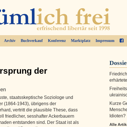
Archiv
Buchverkauf
Konferenz
Marktplatz
Impressum
Dossi
rsprung der
Friedric
erhärtete
Freiheit
nen
ukraini
sste, staatsskeptische Soziologe und
Kurze Ge
r (1864-1943), übrigens der
Menschen
rd, vertritt die plausible These, dass
Idioten?
l friedlicher, sesshafter Ackerbauern
aden entstanden sind. Der Staat ist als
Alle Arti