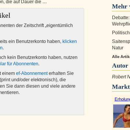
ion, die auf Dauer die …
Mehr 
ikel
Debatte:
Wehrpfli
nnenten der Zeitschrift „eigentümlich
Politisc
eits ein Benutzerkonto haben,
klicken
Saitensp
en
.
Natur
Alle Arti
och kein Benutzerkonto haben, nutzen
lar für Abonnenten
.
Autor
it einem
ef-Abonnement
erhalten Sie
Robert N
(print und/oder elektronisch), die
Markt
nen Sie dann diesen und viele andere
mentieren.
Erholun