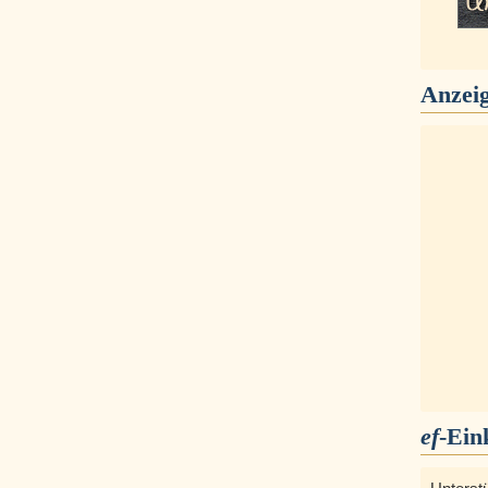
Anzei
ef
-Ein