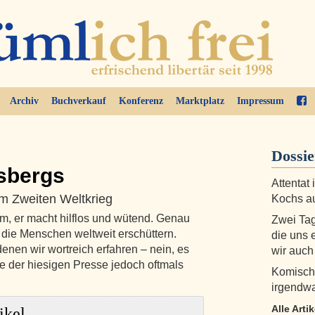
Archiv
Buchverkauf
Konferenz
Marktplatz
Impressum
Dossi
isbergs
Attentat
dem Zweiten Weltkrieg
Kochs a
am, er macht hilflos und wütend. Genau
Zwei Tag
 die Menschen weltweit erschüttern.
die uns 
denen wir wortreich erfahren – nein, es
wir auch
ie der hiesigen Presse jedoch oftmals
Komisch
irgendwa
Alle Artik
ikel