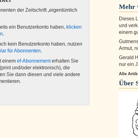
Mehr 
nnenten der Zeitschrift „eigentümlich
Dieses L
und verk
eits ein Benutzerkonto haben,
klicken
einem gu
en
.
Gutmensc
och kein Benutzerkonto haben, nutzen
Armut, n
lar für Abonnenten
.
Gerald H
it einem
ef-Abonnement
erhalten Sie
nur ein
(print und/oder elektronisch), die
Alle Arti
nen Sie dann diesen und viele andere
mentieren.
Über