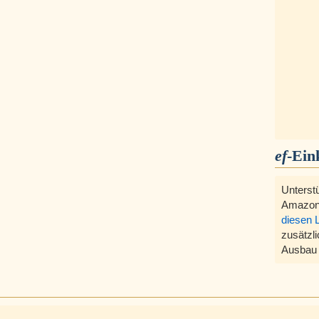
ef
-Ein
Unterst
Amazon
diesen 
zusätzli
Ausbau 