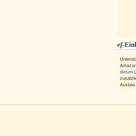
ef
-Ein
Unterst
Amazon
diesen 
zusätzli
Ausbau 