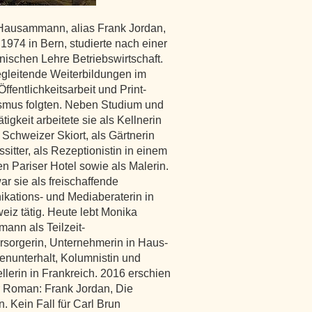
Hausammann, alias Frank Jordan,
1974 in Bern, studierte nach einer
ischen Lehre Betriebswirtschaft.
gleitende Weiterbildungen im
ffentlichkeitsarbeit und Print-
smus folgten. Neben Studium und
tigkeit arbeitete sie als Kellnerin
 Schweizer Skiort, als Gärtnerin
sitter, als Rezeptionistin in einem
n Pariser Hotel sowie als Malerin.
ar sie als freischaffende
ations- und Mediaberaterin in
eiz tätig. Heute lebt Monika
nn als Teilzeit-
rsorgerin, Unternehmerin in Haus-
enunterhalt, Kolumnistin und
ellerin in Frankreich. 2016 erschien
er Roman: Frank Jordan, Die
n. Kein Fall für Carl Brun