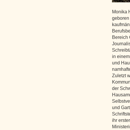
Monika 
geboren 
kaufmänn
Berufsbe
Bereich Ö
Journali
Schreibtä
in einem
und Haus
namhafte
Zuletzt w
Kommunik
der Schw
Hausamma
Selbstve
und Gart
Schriftst
ihr erst
Ministeri