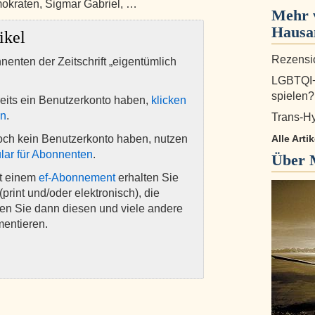
okraten, Sigmar Gabriel, …
Mehr 
Haus
ikel
Rezensio
nnenten der Zeitschrift „eigentümlich
LGBTQI+
spielen?
eits ein Benutzerkonto haben,
klicken
en
.
Trans-H
och kein Benutzerkonto haben, nutzen
Alle Art
lar für Abonnenten
.
Über
it einem
ef-Abonnement
erhalten Sie
(print und/oder elektronisch), die
nen Sie dann diesen und viele andere
mentieren.