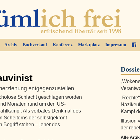
Archiv
Buchverkauf
Konferenz
Marktplatz
Impressum
Dossi
uvinist
„Wokenes
Umerziehung entgegenzustellen
Verantw
t echolose Schlacht geschlagen worden
„Rechte“
und Monaten rund um den US-
Nazikeul
ahlkampf. Als verbales Denkmal des
Kampf de
n Scheiterns der selbstgekrönt
Illusion
in Begriff stehen – jener des
der rebe
Alle Arti