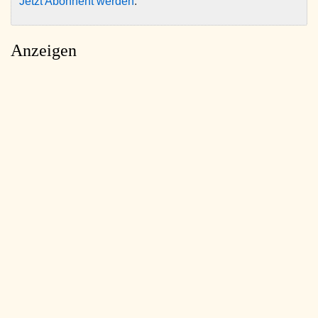
Jetzt Abonnent werden
.
Anzeigen